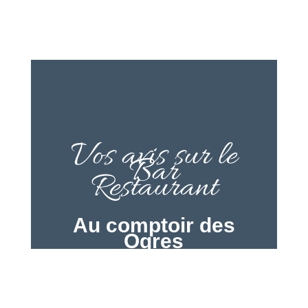
Vos avis sur le
Bar
Restaurant
Au comptoir des
Ogres